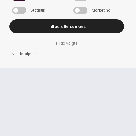
menneske- og samfundslivet.
Statistik
Marketing
Tillad alle cookies
Tillad valgte
Vis detaljer
keyboard_arrow_right
keyboard_arrow_up