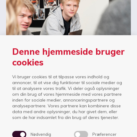
Denne hjemmeside bruger
cookies
Vi bruger cookies til at tilpasse vores indhold og
Værdigrundlag
annoncer, til at vise dig funktioner til sociale medier og
til at analysere vores trafik. Vi deler også oplysninger
Vores værdigrundlag bygger på den grundtvigske
om din brug af vores hjemmeside med vores partnere
inden for sociale medier, annonceringspartnere og
tankegang og ånd, den danske og kristne kulturarv.
analysepartnere. Vores partnere kan kombinere disse
data med andre oplysninger, du har givet dem, eller
Den enkelte elev skal udfordres og kunne tage ansvar for
som de har indsamlet fra din brug af deres tjenester.
egen tilværelse, finde sig selv i et forpligtende fællesskab
og gennem både idrætten og de almene fag udvikle
Nødvendig
Præferencer
evnen til at træffe kvalificerede valg og deltage aktivt i