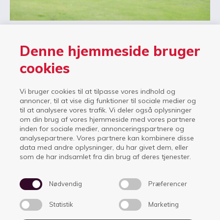
Denne hjemmeside bruger
SOM KURSIST PÅ HØJSKOLE & GOLF
cookies
MEDBRINGER DU DIT EGET UDSTYR.
Vi bruger cookies til at tilpasse vores indhold og
Hvis det kniber med udstyr, har højskolen ganske få sæt
annoncer, til at vise dig funktioner til sociale medier og
til udlån.
til at analysere vores trafik. Vi deler også oplysninger
om din brug af vores hjemmeside med vores partnere
Du skal selv købe golfbolde og andet tilbehør, som du får
inden for sociale medier, annonceringspartnere og
analysepartnere. Vores partnere kan kombinere disse
brug for i ugens løb.
data med andre oplysninger, du har givet dem, eller
som de har indsamlet fra din brug af deres tjenester.
Nødvendig
Præferencer
Statistik
Marketing
Idrætsskolerne Ikast