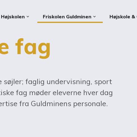
Højskolen
Friskolen Guldminen
Højskole & 
keyboard_arrow_down
keyboard_arrow_down
ke fag
søjler; faglig undervisning, sport
etiske fag møder eleverne hver dag
ertise fra Guldminens personale.