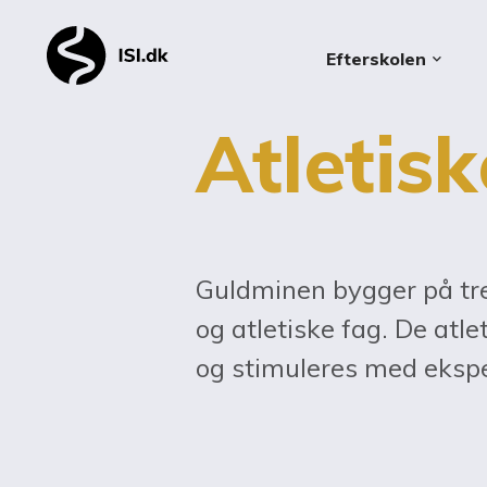
Efterskolen
keyboard_arrow_down
Atletis
Guldminen bygger på tre 
og atletiske fag. De atl
og stimuleres med eksp