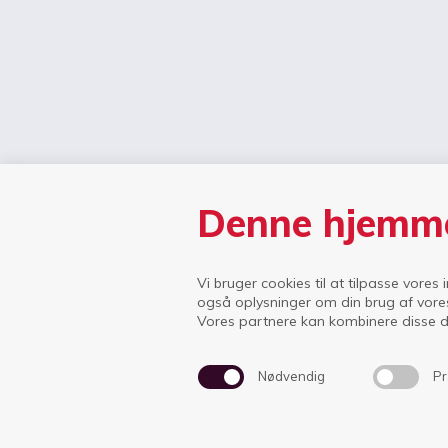
Denne hjemme
Vi bruger cookies til at tilpasse vores 
Efters
også oplysninger om din brug af vore
Vores partnere kan kombinere disse da
Idrætsskolerne Ikast
Hagelskærvej 40
7430 Ikast
Nødvendig
Pr
Tlf.
97 25 24 99
info@isi.dk
CVR nr. 16344540