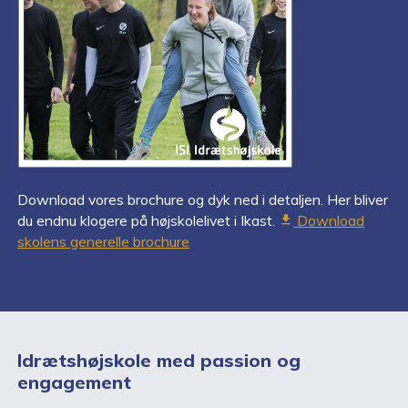
Download vores brochure og dyk ned i detaljen. Her bliver
du endnu klogere på højskolelivet i Ikast.
Download
file_download
skolens generelle brochure
Idrætshøjskole med passion og
engagement