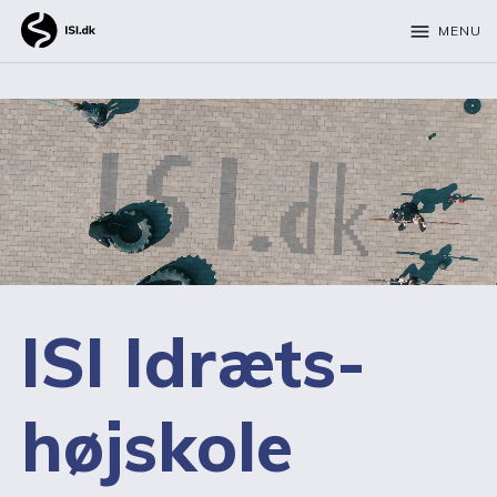
menu
MENU
ISI Idræts­
højskole