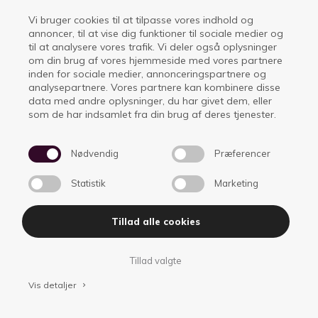
idéudvikling, projektstyring og lederrollen: Vi gør tingene
Vi bruger cookies til at tilpasse vores indhold og
anderledes eller gør anderledes ting.
annoncer, til at vise dig funktioner til sociale medier og
til at analysere vores trafik. Vi deler også oplysninger
Rejser og oplevelser
om din brug af vores hjemmeside med vores partnere
inden for sociale medier, annonceringspartnere og
At se og mærke verden i selskab med gode
analysepartnere. Vores partnere kan kombinere disse
højskolevenner er en oplevelse for livet. Dit ophold på ISI
data med andre oplysninger, du har givet dem, eller
Idrætshøjskole handler om at lære og opleve, og i løbet af
som de har indsamlet fra din brug af deres tjenester.
dit højskoleophold får du muligheden for at deltage på
rejser til flere forskellige rejsemål.
Nødvendig
Præferencer
Efterårsholdets friluftstur indgår som del af introforløbet
Statistik
Marketing
og foregår et sted i Danmark, hvor I bliver udfordret til
lands, vands og i luften. Efterårets rejsemål er de
Tillad alle cookies
enestående omgivelser, naturen og faciliteterne på Club
La Santa Sport på Lanzarote.
Tillad valgte
I foråret går turen til Uganda, hvor vi skal skabe relationer
Vis detaljer
keyboard_arrow_right
på tværs af landegrænser. I foråret bidrager eleverne på
linjeidrætterne også til at definere indholdet af de