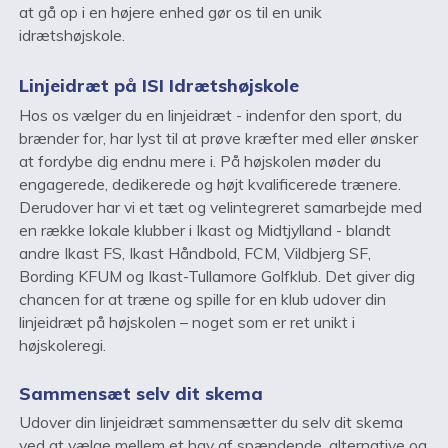
at gå op i en højere enhed gør os til en unik
idrætshøjskole.
Linjeidræt på ISI Idrætshøjskole
Hos os vælger du en linjeidræt - indenfor den sport, du
brænder for, har lyst til at prøve kræfter med eller ønsker
at fordybe dig endnu mere i. På højskolen møder du
engagerede, dedikerede og højt kvalificerede trænere.
Derudover har vi et tæt og velintegreret samarbejde med
en række lokale klubber i Ikast og Midtjylland - blandt
andre Ikast FS, Ikast Håndbold, FCM, Vildbjerg SF,
Bording KFUM og Ikast-Tullamore Golfklub. Det giver dig
chancen for at træne og spille for en klub udover din
linjeidræt på højskolen – noget som er ret unikt i
højskoleregi.
Sammensæt selv dit skema
Udover din linjeidræt sammensætter du selv dit skema
ved at vælge mellem et hav af spændende, alternative og