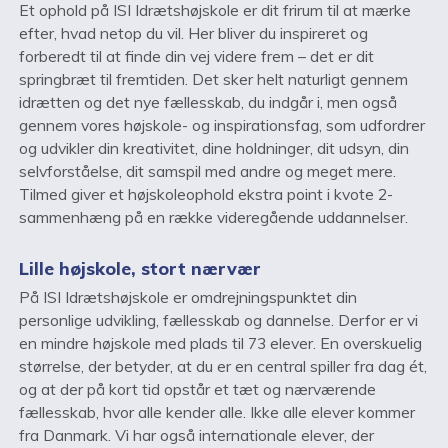
Et ophold på ISI Idrætshøjskole er dit frirum til at mærke
efter, hvad netop du vil. Her bliver du inspireret og
forberedt til at finde din vej videre frem – det er dit
springbræt til fremtiden. Det sker helt naturligt gennem
idrætten og det nye fællesskab, du indgår i, men også
gennem vores højskole- og inspirationsfag, som udfordrer
og udvikler din kreativitet, dine holdninger, dit udsyn, din
selvforståelse, dit samspil med andre og meget mere.
Tilmed giver et højskoleophold ekstra point i kvote 2-
sammenhæng på en række videregående uddannelser.
Lille højskole, stort nærvær
På ISI Idrætshøjskole er omdrejningspunktet din
personlige udvikling, fællesskab og dannelse. Derfor er vi
en mindre højskole med plads til 73 elever. En overskuelig
størrelse, der betyder, at du er en central spiller fra dag ét,
og at der på kort tid opstår et tæt og nærværende
fællesskab, hvor alle kender alle. Ikke alle elever kommer
fra Danmark. Vi har også internationale elever, der