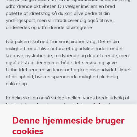
udfordrende aktiviteter. Du vælger imellem en bred
pallette af idrætsfag så du kan blive bedre til din
yndlingssport, men vi introducerer dig også til nye,
anderledes og udfordrende idrætsgrene.
Når pulsen skal ned, har vi inspirationsfag. Det er din
mulighed for at blive udfordret og udviklet indenfor det
kreative, nyskabende, fordybende og debatterende, men
også et sted, der rummer både det seriøse og sjove.
Udbuddet ændrer sig konstant og kan blive udvidet i løbet
af dit ophold, hvis en spændende mulighed pludselig
dukker op.
Endelig skal du også vælge imellem vores brede udvalg af
Højskolefag – for eksempel med fokus på råstyrke,
udholdenhed, udeliv, indsigt og forståelse for idrætskultur
Denne hjemmeside bruger
andre steder i verden. Eller Innovation Lab, som er rum for
udvikling af idéer og realiseringen af dem – hvor eleverne i
cookies
et kreativt og udviklende miljø bliver udfordret på