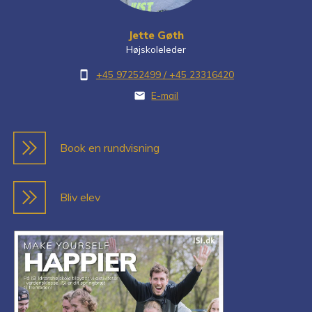
Jette Gøth
Højskoleleder
+45 97252499 / +45 23316420
smartphone
E-mail
mail
Book en rundvisning
Bliv elev