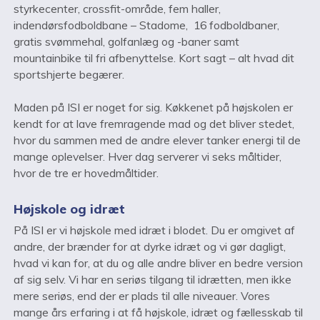
styrkecenter, crossfit-område, fem haller,
indendørsfodboldbane – Stadome, 16 fodboldbaner,
gratis svømmehal, golfanlæg og -baner samt
mountainbike til fri afbenyttelse. Kort sagt – alt hvad dit
sportshjerte begærer.
Maden på ISI er noget for sig. Køkkenet på højskolen er
kendt for at lave fremragende mad og det bliver stedet,
hvor du sammen med de andre elever tanker energi til de
mange oplevelser. Hver dag serverer vi seks måltider,
hvor de tre er hovedmåltider.
Højskole og idræt
På ISI er vi højskole med idræt i blodet. Du er omgivet af
andre, der brænder for at dyrke idræt og vi gør dagligt,
hvad vi kan for, at du og alle andre bliver en bedre version
af sig selv. Vi har en seriøs tilgang til idrætten, men ikke
mere seriøs, end der er plads til alle niveauer. Vores
mange års erfaring i at få højskole, idræt og fællesskab til