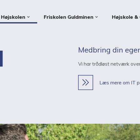
Højskolen
Friskolen Guldminen
Højskole & 
keyboard_arrow_down
keyboard_arrow_down
I
Medbring din ege
Vi har trådløst netværk over
Læs mere om IT på