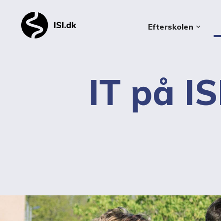
Efterskolen
keyboard_arrow_down
IT på IS