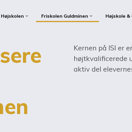
Højskolen
Friskolen Guldminen
Højskole & 
keyboard_arrow_down
keyboard_arrow_down
sere
Kernen på ISI er 
højtkvalificerede
aktiv del eleverne
nen