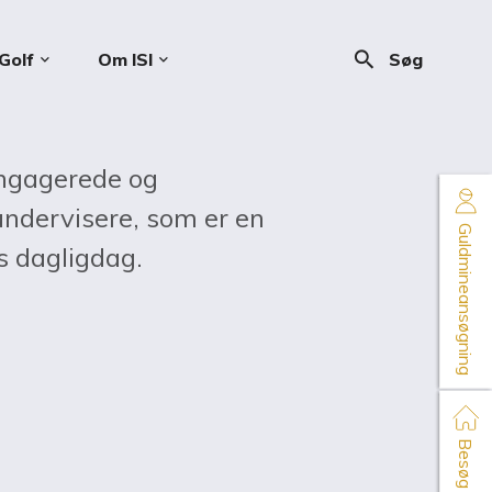
search
Golf
Om ISI
Søg
keyboard_arrow_down
keyboard_arrow_down
engagerede og
 undervisere, som er en
Guldmineansøgning
s dagligdag.
Besøg os