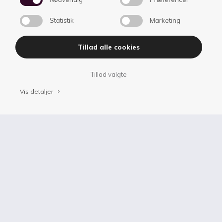
Statistik
Marketing
Tillad alle cookies
Tillad valgte
Vis detaljer
keyboard_arrow_right
Undervisere
keyboard_arrow_up
på cykel­linjen