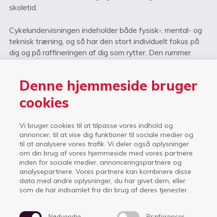
skoletid.
Cykelundervisningen indeholder både fysisk-, mental- og
teknisk træning, og så har den stort individuelt fokus på
dig og på raffineringen af dig som rytter. Den rummer
derfor naturligvis også løbende personlige samtaler og
analyser af dine målsætninger og din træningsindsats.
Denne hjemmeside bruger
En del af den ugentlige træning foregår i
cookies
styrketræningslokalet på ISI. Her arbejder vi med
stabilitets- og styrketræningsbetonede øvelser, som
Vi bruger cookies til at tilpasse vores indhold og
udvikler din fysiske kapacitet som cykelrytter.
annoncer, til at vise dig funktioner til sociale medier og
til at analysere vores trafik. Vi deler også oplysninger
Cykellinjen råder desuden over "service course", hvor
om din brug af vores hjemmeside med vores partnere
inden for sociale medier, annonceringspartnere og
cyklerne står opmagasineret aflåst og med
analysepartnere. Vores partnere kan kombinere disse
videoovervågning.
data med andre oplysninger, du har givet dem, eller
som de har indsamlet fra din brug af deres tjenester.
Nødvendig
Præferencer