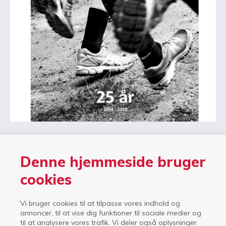
Denne hjemmeside bruger
D. 9. januar 2019 havde ISI 25 år jubilæum.
cookies
I den forbindelse blev der udgivet en jubilæumsbog, som
fortæller om skolens historie, og om oplevelser og
Vi bruger cookies til at tilpasse vores indhold og
aktiviteter på ISI gennem årene.
annoncer, til at vise dig funktioner til sociale medier og
til at analysere vores trafik. Vi deler også oplysninger