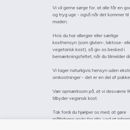
Vi vil gerne sørge for, at alle får en go
og tryg uge - også når det kommer til
maden.
Hvis du har allergier eller særlige
kosthensyn (som gluten-, laktose- ell
vegetarisk kost), så giv os besked i
bemærkningsfeltet, når du tilmelder d
Vi tager naturligvis hensyn uden ekst
omkostninger - det er en del af pakke
Vær opmærksom på, at vi desværre 
tilbyder vegansk kost.
Tak fordi du hjælper os med, at gøre
måltiderne gode for alle, ved at infor
os i god tid.