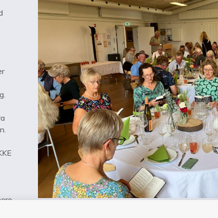
d
er
ig.
ra
n.
IKKE
mere