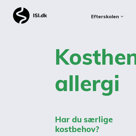
Efterskolen
keyboard_arrow_down
Kosthen
allergi
Har du særlige
kostbehov?