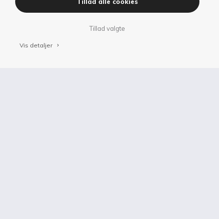
Tillad alle cookies
Tillad valgte
Vis detaljer
keyboard_arrow_right
keyboard_arrow_up