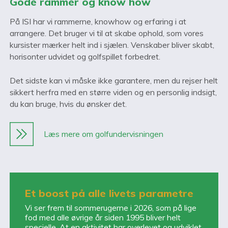
Gode rammer og know how
På ISI har vi rammerne, knowhow og erfaring i at
arrangere. Det bruger vi til at skabe ophold, som vores
kursister mærker helt ind i sjælen. Venskaber bliver skabt,
horisonter udvidet og golfspillet forbedret.
Det sidste kan vi måske ikke garantere, men du rejser helt
sikkert herfra med en større viden og en personlig indsigt,
du kan bruge, hvis du ønsker det.
Læs mere om golfundervisningen
Et boost på alle livets parametre
Vi ser frem til sommerugerne i 2026, som på lige
fod med alle øvrige år siden 1995 bliver helt
specielle. At en aktivitet har overlevet og udviklet