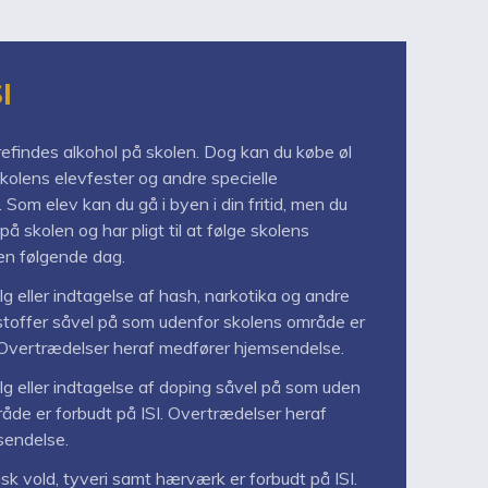
I
refindes alkohol på skolen. Dog kan du købe øl
kolens elevfester og andre specielle
Som elev kan du gå i byen i din fritid, men du
på skolen og har pligt til at følge skolens
en følgende dag.
g eller indtagelse af hash, narkotika og andre
stoffer såvel på som udenfor skolens område er
. Overtrædelser heraf medfører hjemsendelse.
lg eller indtagelse af doping såvel på som uden
råde er forbudt på ISI. Overtrædelser heraf
sendelse.
sk vold, tyveri samt hærværk er forbudt på ISI.