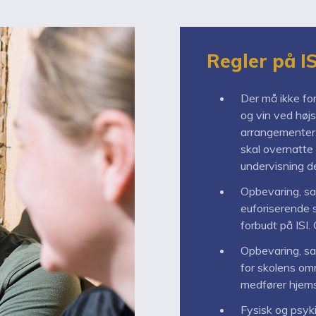
Regler på IS
Der må ikke fo
og vin ved højs
arrangementer. 
skal overnatte 
undervisning d
Opbevaring, sal
euforiserende 
forbudt på ISI
Opbevaring, sa
for skolens om
medfører hjem
Fysisk og psyki