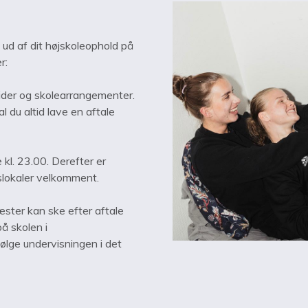
t ud af dit højskoleophold på
r:
tider og skolearrangementer.
al du altid lave en aftale
kl. 23.00. Derefter er
leslokaler velkomment.
ster kan ske efter aftale
å skolen i
 følge undervisningen i det