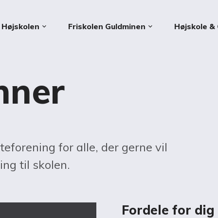
Højskolen
Friskolen Guldminen
Højskole & 
keyboard_arrow_down
keyboard_arrow_down
nner
eforening for alle, der gerne vil
ing til skolen.
Fordele for dig