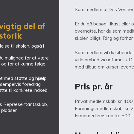
Som medlem af ISIs Venner o
Er du på besøg i Ikast eller
vigtig del af
overnatte, har du som medle
storik
skolen billigt. Ring og forhø
se til skolen, også i
Som medlem vil du løbende b
du mulighed for at være
virksomhed via infomails. D
t og for at kunne følge
med tilbud om kurser, event
et med støtte og hjælp
ksempelvis foredrag,
Pris pr. år
øtte til konkrete indkøb
Privat medlemskab: kr. 100,
SIs Repræsentantsskab,
Foreningsmedlemskab: kr. 2
pladser.
Firmamedlemskab: kr. 500,-