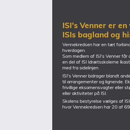
ISI's Venner er en 
ISIs bagland og hi
Vennekredsen har en tæt forbindel
hverdagen.
Som medlem af ISI's Venner får 
en del af ISI Idrætsskolerne Ikas
med fra sidelinjen.
ISI's Venner bidrager blandt and
til arrangementer og lignende. E
frivillige eksamensvagter eller st
eller aktiviteter på ISI.
Skolens bestyrelse vælges af I
hvor Vennekredsen har 20 af 69 