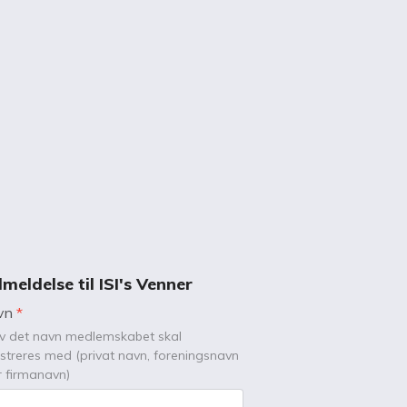
dmeldelse til ISI's Venner
vn
*
iv det navn medlemskabet skal
istreres med (privat navn, foreningsnavn
er firmanavn)