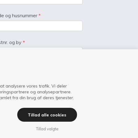
de og husnummer
*
tnr. og by
*
efonnr.
*
 at analysere vores trafik. Vi deler
eringspartnere og analysepartnere.
ail
*
let fra din brug af deres tjenester.
Tillad alle cookies
e af medlemskab:
*
Tillad valgte
Privat (kr. 100 årligt)