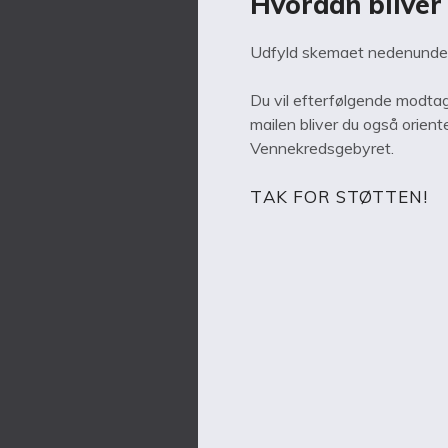
Hvordan blive
Udfyld skemaet nedenunder 
Du vil efterfølgende modtag
mailen bliver du også orien
Vennekredsgebyret.
TAK FOR STØTTEN!