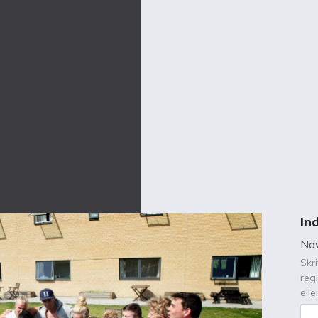
In
Na
Skr
reg
ell