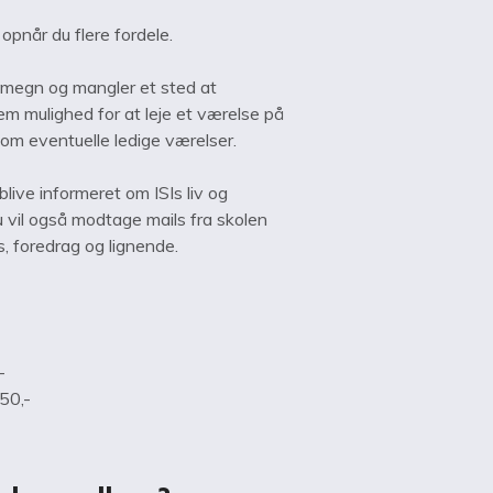
pnår du flere fordele.
 omegn og mangler et sted at
m mulighed for at leje et værelse på
r om eventuelle ledige værelser.
live informeret om ISIs liv og
u vil også modtage mails fra skolen
s, foredrag og lignende.
-
50,-