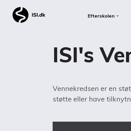
Efterskolen
keyboard_arrow_down
ISI's Ve
Vennekredsen er en støtt
støtte eller have tilknytn