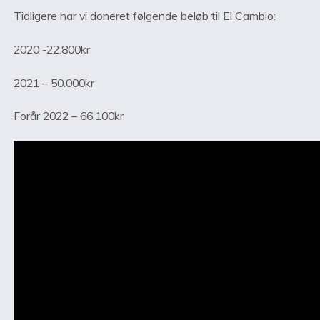
Tidligere har vi doneret følgende beløb til El Cambio:
2020 -22.800kr
2021 – 50.000kr
Forår 2022 – 66.100kr