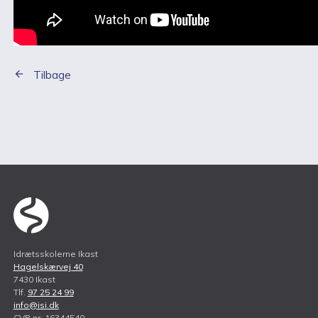
Tilbage
Idrætsskolerne Ikast
Hagelskærvej 40
7430 Ikast
Tlf.
97 25 24 99
info@isi.dk
CVR nr. 16344540