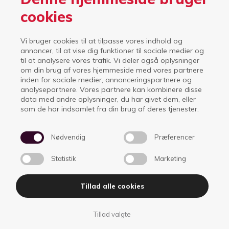
fodboldverdenen. Uanset hvilket perspektiv, der bringes i
cookies
spil, har Jonas prøvet det og det kommer elever til gode.
Vi bruger cookies til at tilpasse vores indhold og
Tilbage
annoncer, til at vise dig funktioner til sociale medier og
til at analysere vores trafik. Vi deler også oplysninger
om din brug af vores hjemmeside med vores partnere
inden for sociale medier, annonceringspartnere og
analysepartnere. Vores partnere kan kombinere disse
data med andre oplysninger, du har givet dem, eller
som de har indsamlet fra din brug af deres tjenester.
Nødvendig
Præferencer
Statistik
Marketing
Idrætsskolerne Ikast
Hagelskærvej 40
Tillad alle cookies
7430 Ikast
Tlf.
97 25 24 99
info@isi.dk
Tillad valgte
CVR nr. 16344540