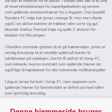
var kun et mulehår fra at lykkes. I stedet blev det til et utal
af reserveholdskampe for superligaklubben og senere
som spillende assistenttræner for u-truppen. Den lyseblå
Randers FC-trøje bar Jonas i mange år, men han nåede
også i sin aktive karriere at trække i den sorte og gul-
blusede Aarhus Fremad-trøje og spille 2. division for
klubben fra Riisvangen.
I Randers startede gnisten til at gå trænervejen. Jonas er
nemlig knivskarp til at omstille spillet på banen til
taktiktavlen på sidelinjen. Derfor lå skiftet til Vorup FC,
som lokkede med en kontrakt som spillende træner da
også lige til højrebenet for den rutinerede midtbanespiller.
I dag er Jonas fortsat i Vorup FC, men opgaven som
spillende træner for førsteholdet er skiftet ud med rollen
som sportslig ansvarlig.
På højskolen er Jonas ansvarlig for fodboldtrænerlinjen,
Denne hjemmeside bruger
hvor han bruger sin erfaring fra et helt liv i