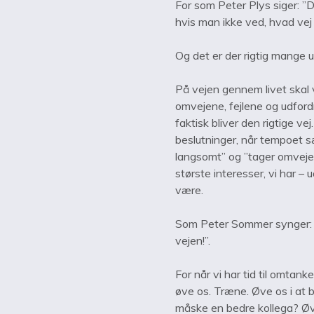
For som Peter Plys siger: ”D
hvis man ikke ved, hvad vej
Og det er der rigtig mange u
På vejen gennem livet skal v
omvejene, fejlene og udford
faktisk bliver den rigtige ve
beslutninger, når tempoet s
langsomt” og ”tager omveje”
største interesser, vi har –
være.
Som Peter Sommer synger: ”
vejen!”.
For når vi har tid til omtanke,
øve os. Træne. Øve os i at bl
måske en bedre kollega? Øve