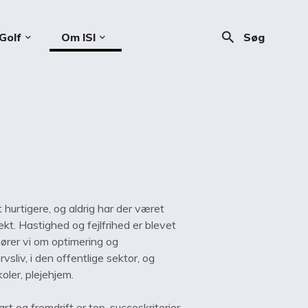
search
Golf
Om ISI
Søg
keyboard_arrow_down
keyboard_arrow_down
 hurtigere, og aldrig har der været
kt. Hastighed og fejlfrihed er blevet
 hører vi om optimering og
rvsliv, i den offentlige sektor, og
oler, plejehjem.
art og fremdrift er top-succeskriterier.