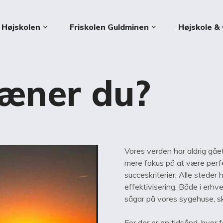
Højskolen
Friskolen Guldminen
Højskole & 
keyboard_arrow_down
keyboard_arrow_down
æner du?
Vores verden har aldrig gået
mere fokus på at være perfe
succeskriterier. Alle steder
effektivisering. Både i erhve
sågar på vores sygehuse, sk
For der er en tidsånd, hvor f