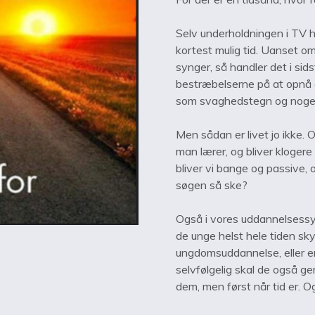
Selv underholdningen i TV 
kortest mulig tid. Uanset om 
synger, så handler det i sid
bestræbelserne på at opnå d
som svaghedstegn og noget,
Men sådan er livet jo ikke. O
man lærer, og bliver klogere
bliver vi bange og passive, 
søgen så ske?
Også i vores uddannelsessys
de unge helst hele tiden sk
ungdomsuddannelse, eller 
selvfølgelig skal de også ger
dem, men først når tid er. O