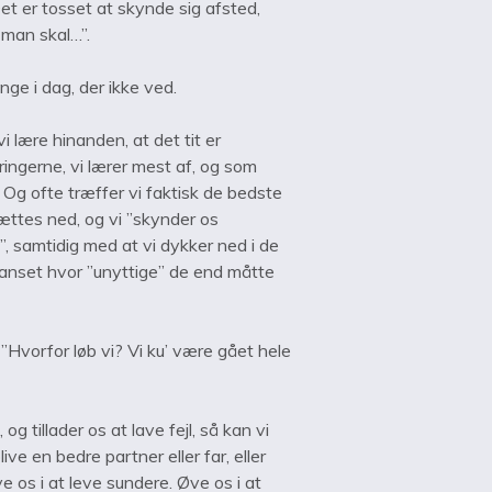
et er tosset at skynde sig afsted,
 man skal…”.
nge i dag, der ikke ved.
i lære hinanden, at det tit er
ringerne, vi lærer mest af, og som
j. Og ofte træffer vi faktisk de bedste
ættes ned, og vi ”skynder os
, samtidig med at vi dykker ned i de
 uanset hvor ”unyttige” de end måtte
Hvorfor løb vi? Vi ku’ være gået hele
 og tillader os at lave fejl, så kan vi
ive en bedre partner eller far, eller
 os i at leve sundere. Øve os i at