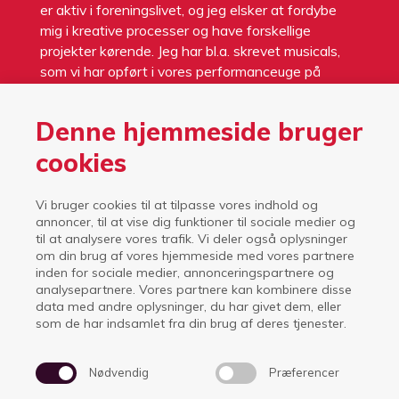
er aktiv i foreningslivet, og jeg elsker at fordybe
mig i kreative processer og have forskellige
projekter kørende. Jeg har bl.a. skrevet musicals,
som vi har opført i vores performanceuge på
skolen. En uge, som har stor betydning for mig.
Denne hjemmeside bruger
Jeg elsker efterskolelivet og alt det, det
medbringer. De nære relationer, de stærke bånd,
cookies
mødet med de unge mennesker i forskellige
arenaer og den ægte lyst til at lære om og af
Vi bruger cookies til at tilpasse vores indhold og
hinanden. Efterskolelivet er noget helt særligt!”
annoncer, til at vise dig funktioner til sociale medier og
til at analysere vores trafik. Vi deler også oplysninger
E:
mkw@isi.dk
om din brug af vores hjemmeside med vores partnere
inden for sociale medier, annonceringspartnere og
analysepartnere. Vores partnere kan kombinere disse
data med andre oplysninger, du har givet dem, eller
som de har indsamlet fra din brug af deres tjenester.
Nødvendig
Præferencer