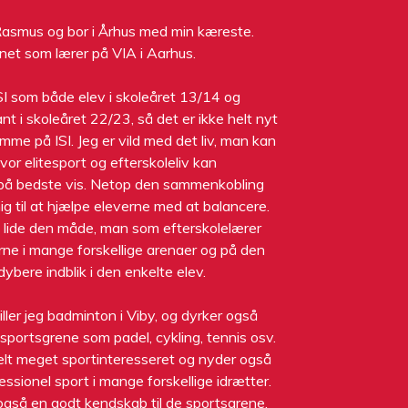
Rasmus og bor i Århus med min kæreste.
net som lærer på VIA i Aarhus.
SI som både elev i skoleåret 13/14 og
nt i skoleåret 22/23, så det er ikke helt nyt
omme på ISI. Jeg er vild med det liv, man kan
hvor elitesport og efterskoleliv kan
på bedste vis. Netop den sammenkobling
ig til at hjælpe eleverne med at balancere.
 lide den måde, man som efterskolelærer
ne i mange forskellige arenaer og på den
ybere indblik i den enkelte elev.
spiller jeg badminton i Viby, og dyrker også
sportsgrene som padel, cykling, tennis osv.
elt meget sportinteresseret og nyder også
essionel sport i mange forskellige idrætter.
også en godt kendskab til de sportsgrene,