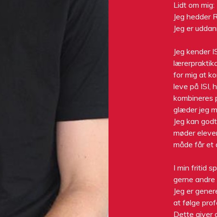
Lidt om mig:
Jeg hedder 
Jeg er uddan
Jeg kender I
lærerpraktika
for mig at k
leve på ISI, 
kombineres 
glæder jeg m
Jeg kan godt
møder elever
måde får et d
I min fritid 
gerne andre 
Jeg er gener
at følge prof
Dette giver 