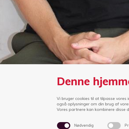
Denne hjemme
Vi bruger cookies til at tilpasse vores 
Efters
også oplysninger om din brug af vore
Vores partnere kan kombinere disse da
Idrætsskolerne Ikast
Hagelskærvej 40
7430 Ikast
Nødvendig
Pr