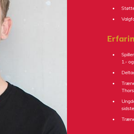
Støtt
Valgf
Erfarin
Spille
1.- og
Delta
Træne
Thors
Ungdo
sidste
Træne