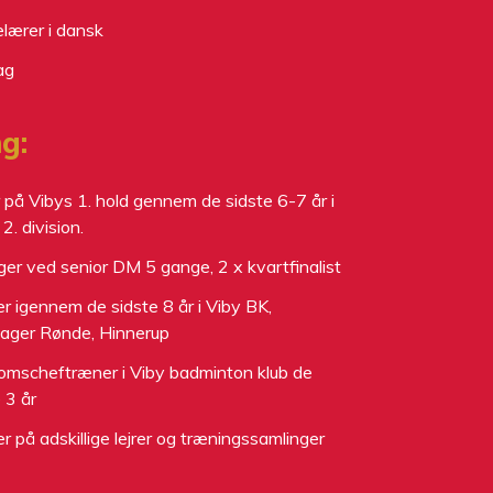
elærer i dansk
ag
g:
r på Vibys 1. hold gennem de sidste 6-7 år i
 2. division.
ger ved senior DM 5 gange, 2 x kvartfinalist
r igennem de sidste 8 år i Viby BK,
ager Rønde, Hinnerup
mscheftræner i Viby badminton klub de
 3 år
r på adskillige lejrer og træningssamlinger