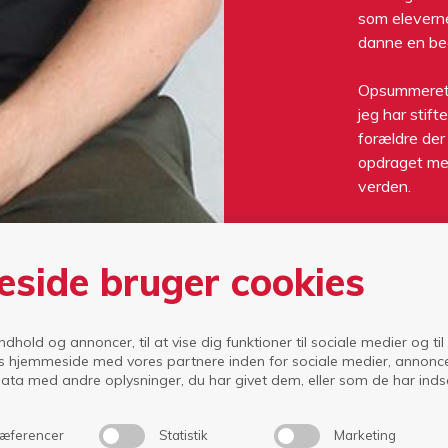
som eleverne
danne en bedr
Opsummeret e
jeg har stif
forældre der
opdraget med
verden.
E:
rt@isi.dk
side bruger cookies
indhold og annoncer, til at vise dig funktioner til sociale medier og til
kolen
Højskolen
Friskolen Guldminen
Højskole & Golf
s hjemmeside med vores partnere inden for sociale medier, annonc
ta med andre oplysninger, du har givet dem, eller som de har indsam
æferencer
Statistik
Marketing