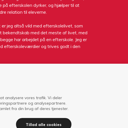
 på efterskolen dyrker, og hjælper til at
e relation til eleverne.
r jeg altså vild med efterskolelivet, som
tet bekendtskab med det meste af livet, med
 begge har arbejdet på en efterskole. Jeg er
 efterskoleværdier og trives godt i den
 at analysere vores trafik. Vi deler
Om ISI
eringspartnere og analysepartnere.
let fra din brug af deres tjenester.
Tillad alle cookies